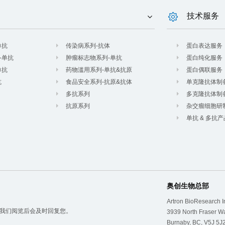
技术服务
单抗
传染病系列-抗体
蛋白表达服务
-单抗
肿瘤标志物系列-单抗
蛋白纯化服务
单抗
药物滥用系列-单抗&抗原
蛋白偶联服务
抗
食品安全系列-抗原&抗体
单克隆抗体制
多抗系列
多克隆抗体制
抗原系列
杂交瘤细胞研
单抗 & 多抗
奥创生物总部
Artron BioResearch I
我们阅览后会及时回复您。
3939 North Fraser W
Burnaby, BC, V5J 5J