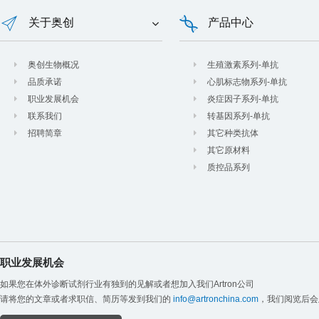
关于奥创
产品中心
奥创生物概况
生殖激素系列-单抗
品质承诺
心肌标志物系列-单抗
职业发展机会
炎症因子系列-单抗
联系我们
转基因系列-单抗
招聘简章
其它种类抗体
其它原材料
质控品系列
职业发展机会
如果您在体外诊断试剂行业有独到的见解或者想加入我们Artron公司
请将您的文章或者求职信、简历等发到我们的
info@artronchina.com
，我们阅览后会