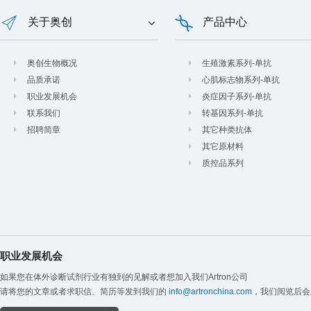
关于奥创
产品中心
奥创生物概况
生殖激素系列-单抗
品质承诺
心肌标志物系列-单抗
职业发展机会
炎症因子系列-单抗
联系我们
转基因系列-单抗
招聘简章
其它种类抗体
其它原材料
质控品系列
职业发展机会
如果您在体外诊断试剂行业有独到的见解或者想加入我们Artron公司
请将您的文章或者求职信、简历等发到我们的
info@artronchina.com
，我们阅览后会