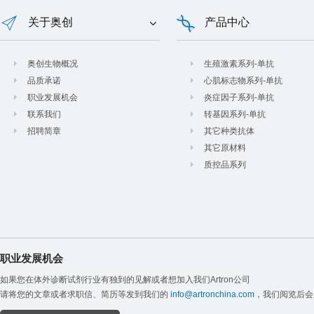
关于奥创
产品中心
奥创生物概况
生殖激素系列-单抗
品质承诺
心肌标志物系列-单抗
职业发展机会
炎症因子系列-单抗
联系我们
转基因系列-单抗
招聘简章
其它种类抗体
其它原材料
质控品系列
职业发展机会
如果您在体外诊断试剂行业有独到的见解或者想加入我们Artron公司
请将您的文章或者求职信、简历等发到我们的
info@artronchina.com
，我们阅览后会